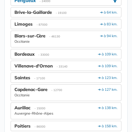
Périgueux
- 24000
Brive-la-Gaillarde
➔ à 64 km.
- 19100
Limoges
➔ à 83 km.
- 87000
Biars-sur-Cère
➔ à 94 km.
- 46130
Occitanie
Bordeaux
➔ à 109 km.
- 33000
Villenave-d'Ornon
➔ à 109 km.
- 33140
Saintes
➔ à 123 km.
- 17100
Capdenac-Gare
➔ à 127 km.
- 12700
Occitanie
Aurillac
➔ à 138 km.
- 15000
Auvergne-Rhône-Alpes
Poitiers
➔ à 158 km.
- 86000