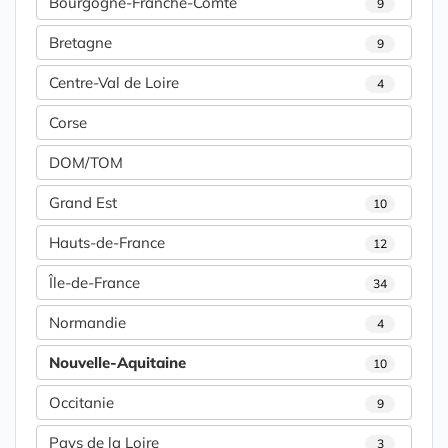
Bourgogne-Franche-Comté
9
Bretagne
9
Centre-Val de Loire
4
Corse
DOM/TOM
Grand Est
10
Hauts-de-France
12
Île-de-France
34
Normandie
4
Nouvelle-Aquitaine
10
Occitanie
9
Pays de la Loire
3