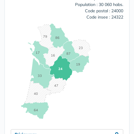
Population : 30 060 habs.
Code postal : 24000
Code insee : 24322
79
86
23
17
87
16
19
24
33
47
40
64