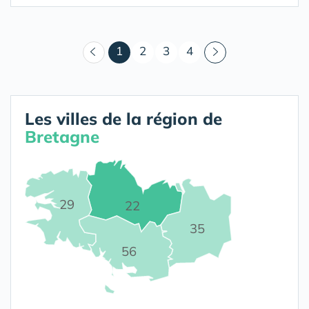
(courant)
1
2
3
4
Les villes de la région de
Bretagne
29
22
35
56