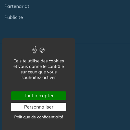
Partenariat
Publicité
Nos autres sites :
Ce site utilise des cookies
et vous donne le contrôle
sur ceux que vous
Capgeris.com
souhaitez activer
CapResidencesSeniors.com
Tout accepter
Emploi-formation-sante.com
Personnaliser
Seniorissimmo.com
Politique de confidentialité
Creche-et-naissance.com