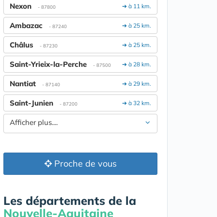
Nexon
➔ à 11 km.
- 87800
Ambazac
➔ à 25 km.
- 87240
Châlus
➔ à 25 km.
- 87230
Saint-Yrieix-la-Perche
➔ à 28 km.
- 87500
Nantiat
➔ à 29 km.
- 87140
Saint-Junien
➔ à 32 km.
- 87200
Afficher plus....
Proche de vous
Les départements de la
Nouvelle-Aquitaine