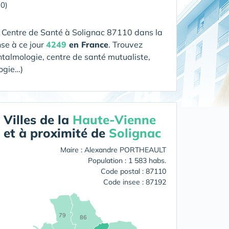
10)
n Centre de Santé
à Solignac 87110 dans la
nse à ce jour
4249
en France
. Trouvez
htalmologie, centre de santé mutualiste,
logie…)
Villes de la
Haute-Vienne
et à proximité de
Solignac
Maire : Alexandre PORTHEAULT
Population : 1 583 habs.
Code postal : 87110
Code insee : 87192
79
86