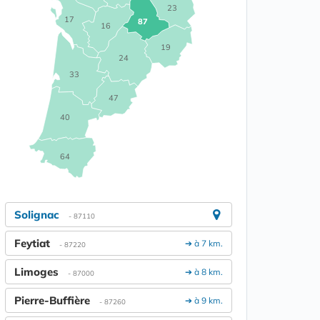
23
17
87
16
19
24
33
47
40
64
Solignac
- 87110
Feytiat
➔ à 7 km.
- 87220
Limoges
➔ à 8 km.
- 87000
Pierre-Buffière
➔ à 9 km.
- 87260