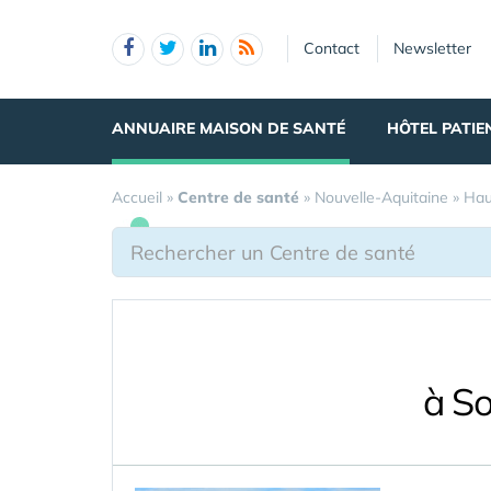
Panneau de gestion des cookies
Contact
Newsletter
ANNUAIRE MAISON DE SANTÉ
HÔTEL PATIE
Accueil
»
Centre de santé
»
Nouvelle-Aquitaine
»
Hau
à So