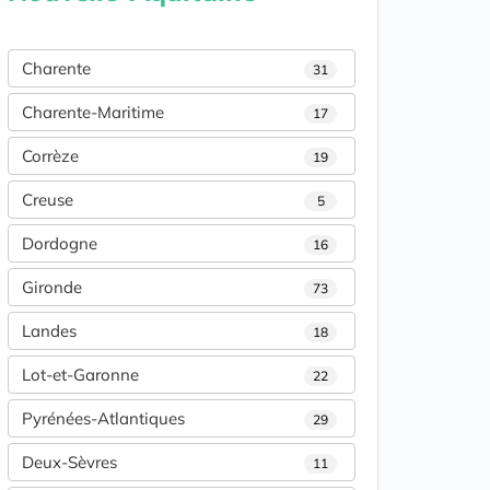
Charente
31
Charente-Maritime
17
Corrèze
19
Creuse
5
Dordogne
16
Gironde
73
Landes
18
Lot-et-Garonne
22
Pyrénées-Atlantiques
29
Deux-Sèvres
11