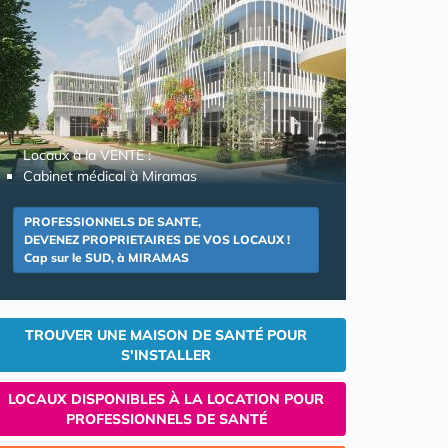
Locaux à la VENTE :
Cabinet médical à Miramas
PROFESSIONNELS DE SANTE,
DEVENEZ PROPRIETAIRES DE VOS LOCAUX !
Cap sur le SUD, à MIRAMAS
TROUVER UNE MAISON DE SANTÉ POUR
S'INSTALLER
LOCAUX DISPONIBLES À LA LOCATION POUR
PROFESSIONNELS DE SANTÉ