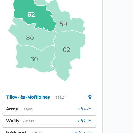
62
59
80
02
60
Tilloy-lès-Mofflaines
- 62217
Arras
➔ à 4 km.
- 62000
Wailly
➔ à 7 km.
- 62217
Méricourt
➔ à 14 km.