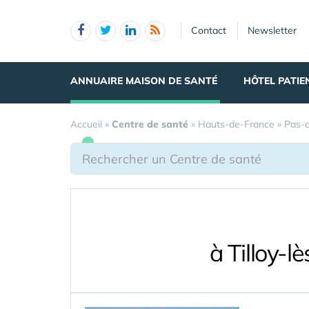
Panneau de gestion des cookies
Contact
Newsletter
ANNUAIRE MAISON DE SANTÉ
HÔTEL PATIE
Accueil
»
Centre de santé
»
Hauts-de-France
»
Pas-d
à Tilloy-