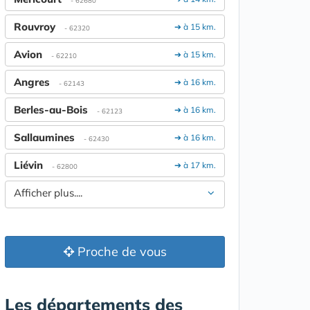
- 62680
Rouvroy
➔ à 15 km.
- 62320
Avion
➔ à 15 km.
- 62210
Angres
➔ à 16 km.
- 62143
Berles-au-Bois
➔ à 16 km.
- 62123
Sallaumines
➔ à 16 km.
- 62430
Liévin
➔ à 17 km.
- 62800
Afficher plus....
Proche de vous
Les départements des