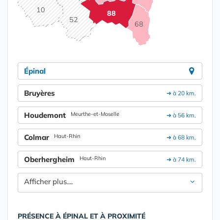
10
88
52
68
Épinal
Bruyères
➔ à 20 km.
Houdemont
Meurthe-et-Moselle
➔ à 56 km.
Colmar
Haut-Rhin
➔ à 68 km.
Oberhergheim
Haut-Rhin
➔ à 74 km.
Afficher plus....
PRÉSENCE À ÉPINAL ET À PROXIMITÉ