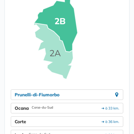
2B
2A
Prunelli-di-Fiumorbo
Ocana
Corse-du-Sud
➔ à 33 km.
Corte
➔ à 36 km.