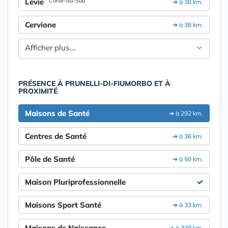
Levie
Corse-du-Sud
➔ à 38 km.
Cervione
➔ à 38 km.
Afficher plus....
PRÉSENCE À PRUNELLI-DI-FIUMORBO ET À
PROXIMITÉ
Maisons de Santé
➔ à 292 km.
Centres de Santé
➔ à 36 km.
Pôle de Santé
➔ à 50 km.
Maison Pluriprofessionnelle
Maisons Sport Santé
➔ à 33 km.
Maisons de Naissance
➔ à 339 km.