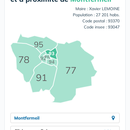
Maire : Xavier LEMOINE
Population : 27 201 habs.
Code postal : 93370
Code insee : 93047
95
93
78
75
92
94
77
91
Montfermeil