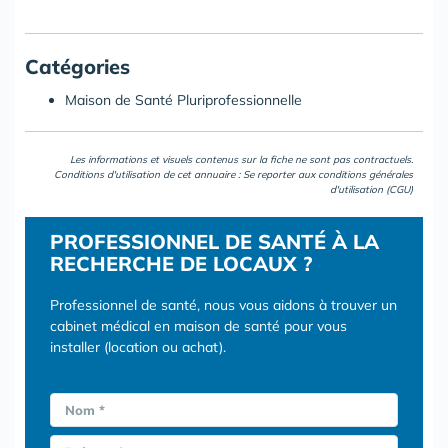
Catégories
Maison de Santé Pluriprofessionnelle
Les informations et visuels contenus sur la fiche ne sont pas contractuels.
Conditions d'utilisation de cet annuaire : Se reporter aux
conditions générales
d'utilisation (CGU)
PROFESSIONNEL DE SANTÉ À LA
RECHERCHE DE LOCAUX ?
Professionnel de santé, nous vous aidons à trouver un
cabinet médical en maison de santé pour vous
installer (location ou achat).
Nom *