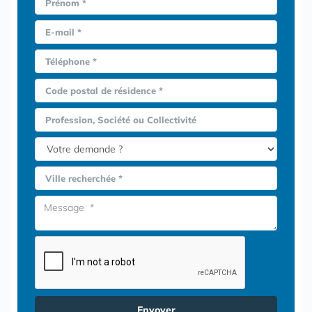
Prénom *
E-mail *
Téléphone *
Code postal de résidence *
Profession, Société ou Collectivité
Ville recherchée *
Envoyer