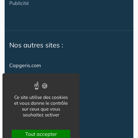
Publicité
Nos autres sites :
Capgeris.com
CapResidencesSeniors.com
Emploi-formation-sante.com
Ce site utilise des cookies
Seniorissimmo.com
et vous donne le contrôle
sur ceux que vous
Creche-et-naissance.com
souhaitez activer
Co-Living & Co-Working
Tout accepter