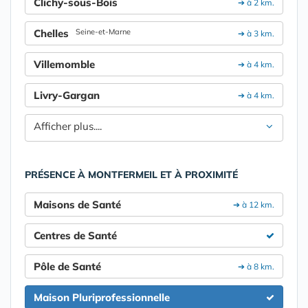
Clichy-sous-Bois
➔ à 2 km.
Chelles
Seine-et-Marne
➔ à 3 km.
Villemomble
➔ à 4 km.
Livry-Gargan
➔ à 4 km.
Afficher plus....
PRÉSENCE À MONTFERMEIL ET À PROXIMITÉ
Maisons de Santé
➔ à 12 km.
Centres de Santé
Pôle de Santé
➔ à 8 km.
Maison Pluriprofessionnelle