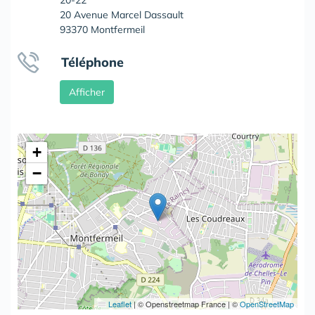
20-22
20 Avenue Marcel Dassault
93370 Montfermeil
Téléphone
Afficher
+
−
Leaflet
|
© Openstreetmap France | ©
OpenStreetMap