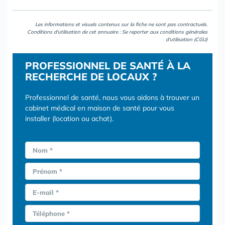
Les informations et visuels contenus sur la fiche ne sont pas contractuels.
Conditions d'utilisation de cet annuaire : Se reporter aux
conditions générales
d'utilisation (CGU)
PROFESSIONNEL DE SANTÉ À LA
RECHERCHE DE LOCAUX ?
Professionnel de santé, nous vous aidons à trouver un
cabinet médical en maison de santé pour vous
installer (location ou achat).
Nom *
Prénom *
E-mail *
Téléphone *