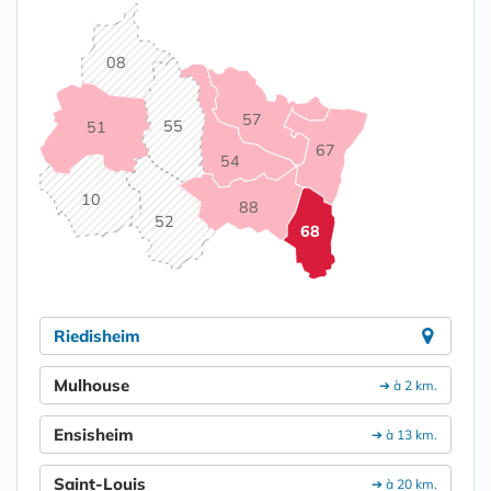
08
57
55
51
67
54
10
88
52
68
Riedisheim
Mulhouse
➔ à 2 km.
Ensisheim
➔ à 13 km.
Saint-Louis
➔ à 20 km.