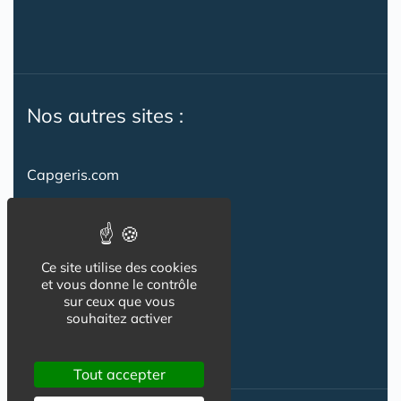
Nos autres sites :
Capgeris.com
CapResidencesSeniors.com
Emploi-formation-sante.com
Ce site utilise des cookies
Seniorissimmo.com
et vous donne le contrôle
sur ceux que vous
Creche-et-naissance.com
souhaitez activer
Co-Living & Co-Working
Tout accepter