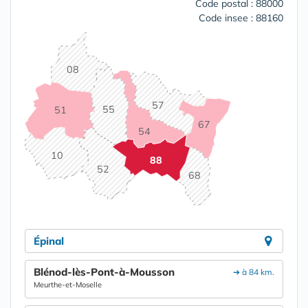
Code postal : 88000
Code insee : 88160
08
57
55
51
67
54
10
88
52
68
Épinal
Blénod-lès-Pont-à-Mousson
➔ à 84 km.
Meurthe-et-Moselle