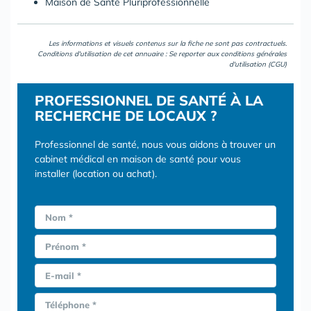
Maison de Santé Pluriprofessionnelle
Les informations et visuels contenus sur la fiche ne sont pas contractuels.
Conditions d'utilisation de cet annuaire : Se reporter aux
conditions générales
d'utilisation (CGU)
PROFESSIONNEL DE SANTÉ À LA
RECHERCHE DE LOCAUX ?
Professionnel de santé, nous vous aidons à trouver un
cabinet médical en maison de santé pour vous
installer (location ou achat).
Nom *
Prénom *
E-mail *
Téléphone *