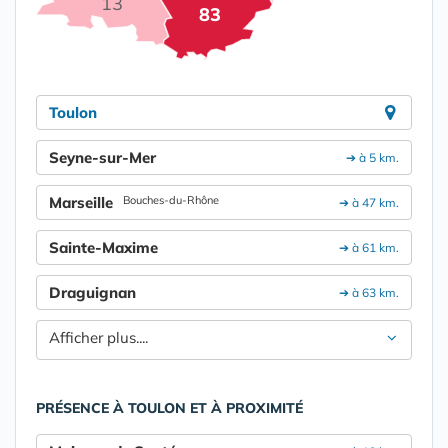
13
83
Toulon
Seyne-sur-Mer
➔ à 5 km.
Marseille
Bouches-du-Rhône
➔ à 47 km.
Sainte-Maxime
➔ à 61 km.
Draguignan
➔ à 63 km.
Afficher plus....
PRÉSENCE À TOULON ET À PROXIMITÉ