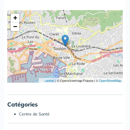
+
−
Leaflet
|
© Openstreetmap France | ©
OpenStreetMap
Catégories
Centre de Santé