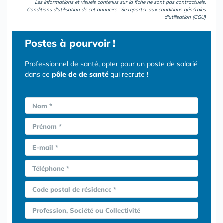
Les informations et visuels contenus sur la fiche ne sont pas contractuels.
Conditions d'utilisation de cet annuaire : Se reporter aux
conditions générales
d'utilisation (CGU)
Postes
à pourvoir !
Professionnel de santé, opter pour un poste de salarié
dans ce
pôle de de santé
qui recrute !
Nom *
Prénom *
E-mail *
Téléphone *
Code postal de résidence *
Profession, Société ou Collectivité