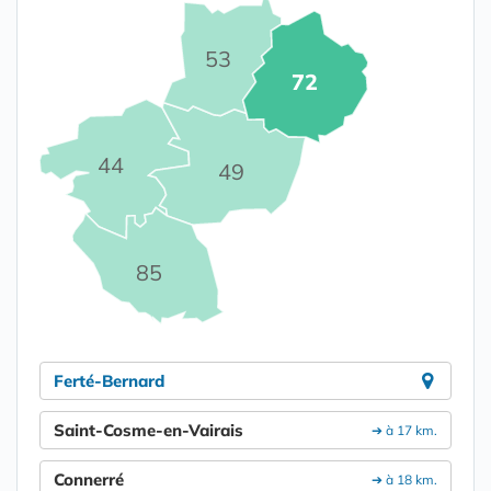
53
72
44
49
85
Ferté-Bernard
Saint-Cosme-en-Vairais
➔ à 17 km.
Connerré
➔ à 18 km.