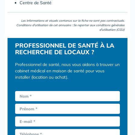
Centre de Santé
Les informations et visuels contenus sur la fiche ne sont pas contractuels.
Conditions d'utilisation de cet annuaire : Se reporter aux
conditions générales
d'utilisation (CGU)
PROFESSIONNEL DE SANTÉ À LA
RECHERCHE DE LOCAUX ?
Professionnel de santé, nous vous aidons à trouver un
cabinet médical en maison de santé pour vous
installer (location ou achat).
Nom *
Prénom *
E-mail *
Téléphone *