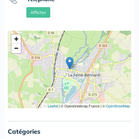
Afficher
+
−
Leaflet
|
© Openstreetmap France | ©
OpenStreetMap
Catégories