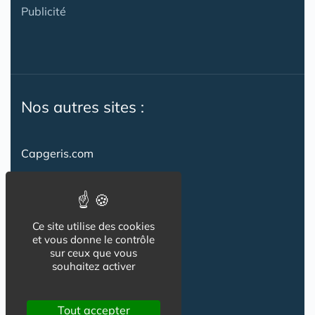
Publicité
Nos autres sites :
Capgeris.com
CapResidencesSeniors.com
Emploi-formation-sante.com
Ce site utilise des cookies
Seniorissimmo.com
et vous donne le contrôle
sur ceux que vous
Creche-et-naissance.com
souhaitez activer
Co-Living & Co-Working
Tout accepter