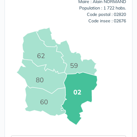
Maire : Alain NORMAND
Population : 1 722 habs.
Code postal : 02820
Code insee : 02676
62
59
80
02
60