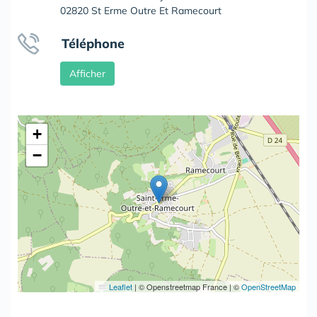
02820 St Erme Outre Et Ramecourt
Téléphone
Afficher
+
−
Leaflet
|
© Openstreetmap France | ©
OpenStreetMap