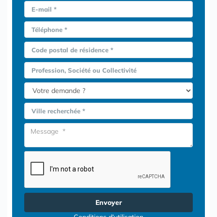
E-mail *
Téléphone *
Code postal de résidence *
Profession, Société ou Collectivité
Ville recherchée *
Envoyer