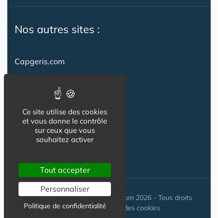
Nos autres sites :
Capgeris.com
CapResidencesSeniors.com
Emploi-formation-sante.com
Ce site utilise des cookies
Seniorissimmo.com
et vous donne le contrôle
sur ceux que vous
Creche-et-naissance.com
souhaitez activer
Co-Living & Co-Working
Tout accepter
Personnaliser
© Maisons-et-poles-de-sante.com 2026 - Tous droits
Politique de confidentialité
réservés. //
Gestion des cookies