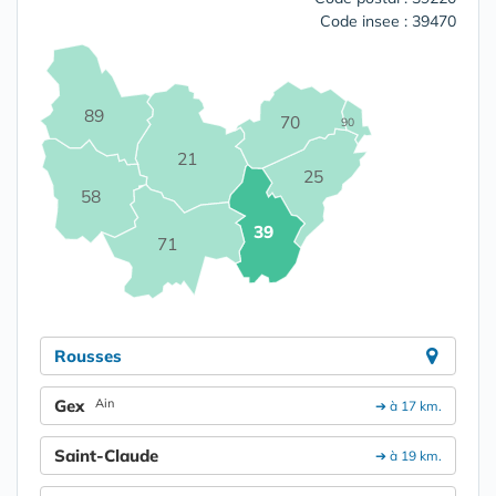
Code insee : 39470
89
70
90
21
25
58
39
71
Rousses
Gex
Ain
➔ à 17 km.
Saint-Claude
➔ à 19 km.