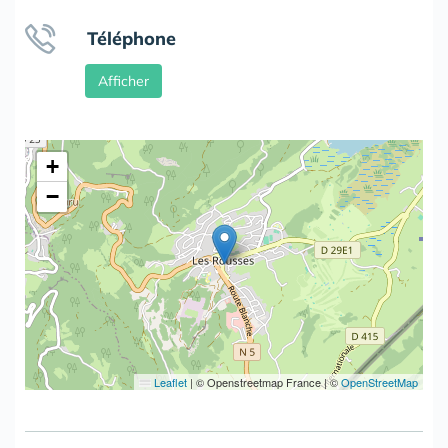
Téléphone
Afficher
+
−
Leaflet
|
© Openstreetmap France | ©
OpenStreetMap