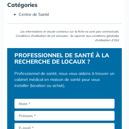
Catégories
Centre de Santé
Les informations et visuels contenus sur la fiche ne sont pas contractuels.
Conditions d'utilisation de cet annuaire : Se reporter aux
conditions générales
d'utilisation (CGU)
PROFESSIONNEL DE SANTÉ À LA
RECHERCHE DE LOCAUX ?
Professionnel de santé, nous vous aidons à trouver un
cabinet médical en maison de santé pour vous
installer (location ou achat).
Nom *
Prénom *
E-mail *