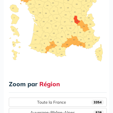
18
22
7
29
44
26
34
34
37
13
19
27
20
24
36
43
36
36
24
44
7
44
10
43
23
107
39
50
37
34
24
79
32
18
22
11
46
19
39
30
18
10
25
36
20
18
27
37
57
27
28
9
56
12
58
67
35
30
28
22
17
22
5
26
9
Zoom par
Région
Toute la France
3354
Auvergne-Rhône-Alpes
528