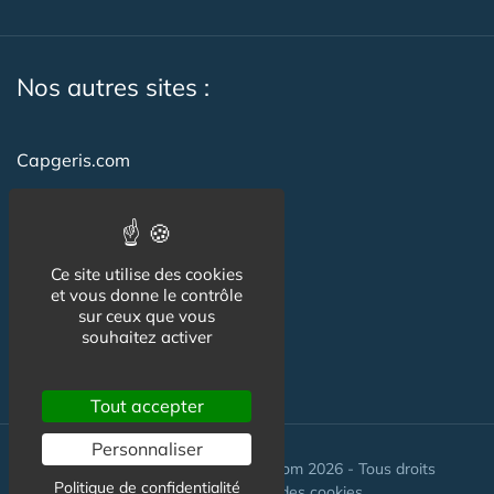
Nos autres sites :
Capgeris.com
CapResidencesSeniors.com
Emploi-formation-sante.com
Ce site utilise des cookies
Seniorissimmo.com
et vous donne le contrôle
sur ceux que vous
Creche-et-naissance.com
souhaitez activer
Co-Living & Co-Working
Tout accepter
Personnaliser
© Maisons-et-poles-de-sante.com 2026 - Tous droits
Politique de confidentialité
réservés. //
Gestion des cookies