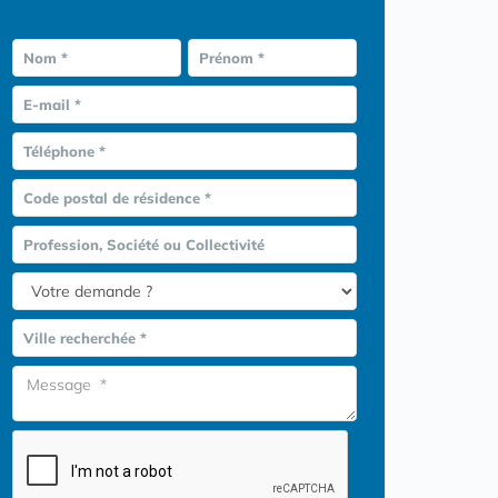
Nom *
Prénom *
E-mail *
Téléphone *
Code postal de résidence *
Profession, Société ou Collectivité
Ville recherchée *