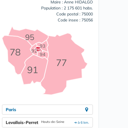
Maire : Anne HIDALGO
Population : 2 175 601 habs.
Code postal : 75000
Code insee : 75056
95
93
78
75
92
94
77
91
Paris
Levallois-Perret
Hauts-de-Seine
➔ à 6 km.