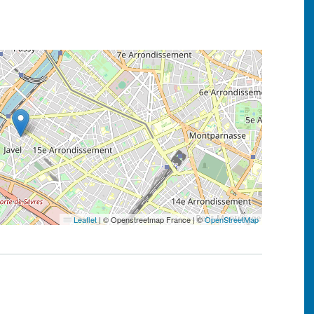
Leaflet
|
© Openstreetmap France | ©
OpenStreetMap