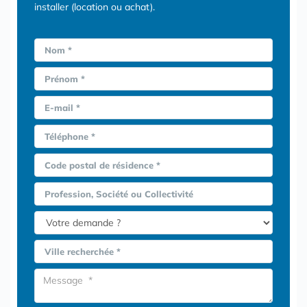
installer (location ou achat).
Nom *
Prénom *
E-mail *
Téléphone *
Code postal de résidence *
Profession, Société ou Collectivité
Ville recherchée *