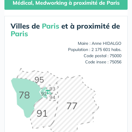
Médical, Medworking à proximité de Paris
Villes de
Paris
et à proximité de
Paris
Maire : Anne HIDALGO
Population : 2 175 601 habs.
Code postal : 75000
Code insee : 75056
95
93
78
75
92
94
77
91